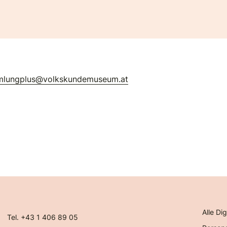
mlungplus@volkskundemuseum.at
Alle Dig
Tel. +43 1 406 89 05