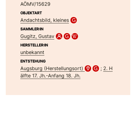
AÖMV/15629
OBJEKTART
Andachtsbild, kleines
SAMMLER:IN
Gugitz, Gustav
HERSTELLER:IN
unbekannt
ENTSTEHUNG
Augsburg (Herstellungsort)
;
2. H
älfte 17. Jh.-Anfang 18. Jh.