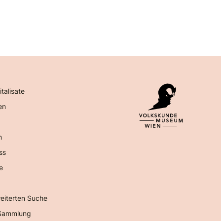
italisate
en
n
ss
e
eiterten Suche
Sammlung