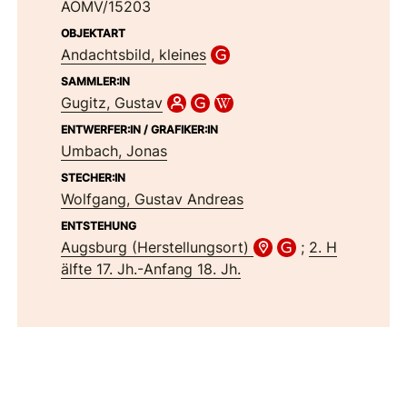
AÖMV/15203
OBJEKTART
Andachtsbild, kleines
SAMMLER:IN
Gugitz, Gustav
ENTWERFER:IN / GRAFIKER:IN
Umbach, Jonas
STECHER:IN
Wolfgang, Gustav Andreas
ENTSTEHUNG
Augsburg (Herstellungsort)
;
2. H
älfte 17. Jh.-Anfang 18. Jh.