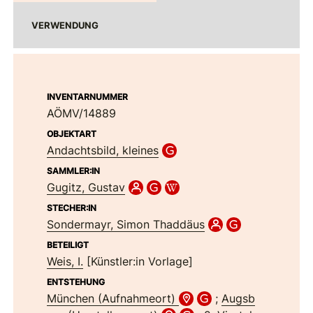
VERWENDUNG
INVENTARNUMMER
AÖMV/14889
OBJEKTART
Andachtsbild, kleines
SAMMLER:IN
Gugitz, Gustav
STECHER:IN
Sondermayr, Simon Thaddäus
BETEILIGT
Weis, I.
[Künstler:in Vorlage]
ENTSTEHUNG
München (Aufnahmeort)
;
Augsb