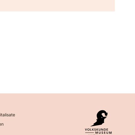
italisate
en