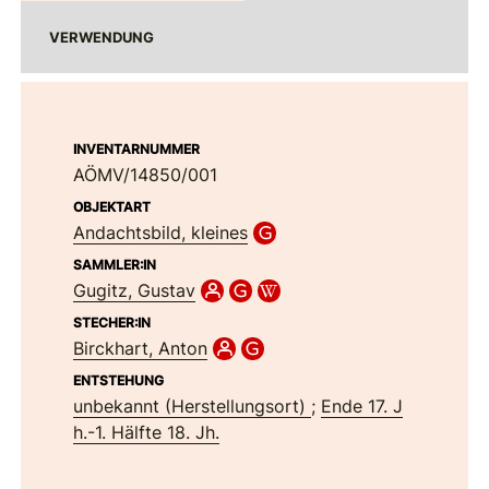
VERWENDUNG
INVENTARNUMMER
AÖMV/14850/001
OBJEKTART
Andachtsbild, kleines
SAMMLER:IN
Gugitz, Gustav
STECHER:IN
Birckhart, Anton
ENTSTEHUNG
unbekannt (Herstellungsort)
;
Ende 17. J
h.-1. Hälfte 18. Jh.