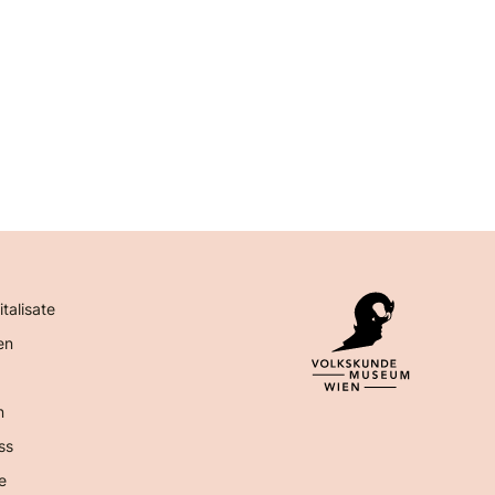
italisate
en
n
ss
e