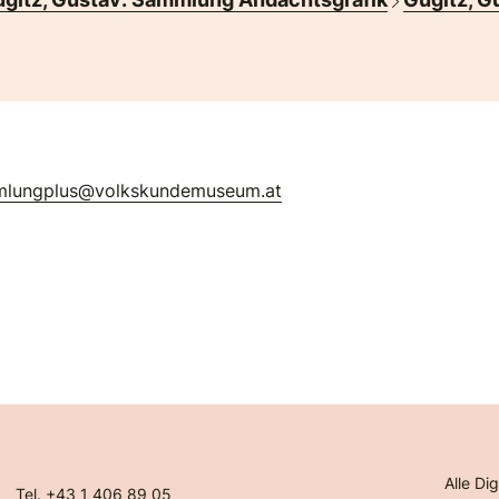
mlungplus@volkskundemuseum.at
Alle Dig
Tel. +43 1 406 89 05