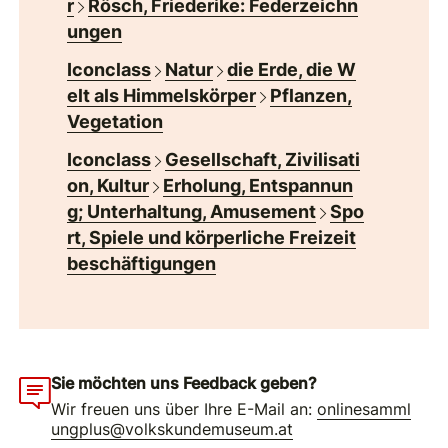
r
Rösch, Friederike: Federzeichn
ungen
Iconclass
Natur
die Erde, die W
elt als Himmelskörper
Pflanzen,
Vegetation
Iconclass
Gesellschaft, Zivilisati
on, Kultur
Erholung, Entspannun
g; Unterhaltung, Amusement
Spo
rt, Spiele und körperliche Freizeit
beschäftigungen
Sie möchten uns Feedback geben?
Wir freuen uns über Ihre E-Mail an:
onlinesamml
ungplus@volkskundemuseum.at