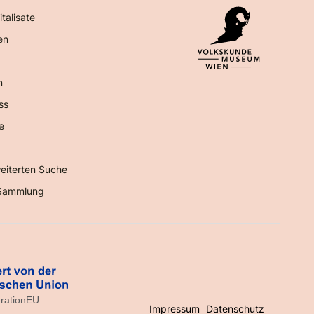
italisate
en
n
ss
e
eiterten Suche
Sammlung
Impressum
Datenschutz