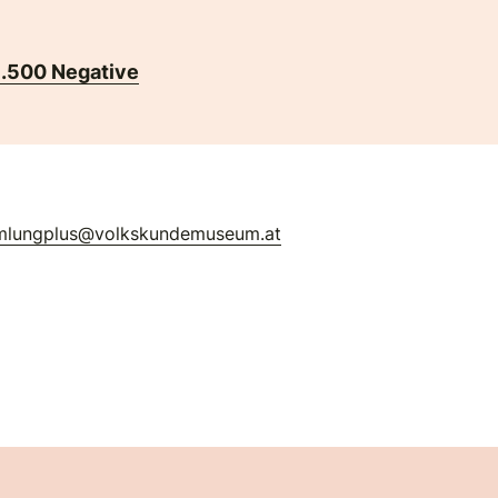
1.500 Negative
mlungplus@volkskundemuseum.at