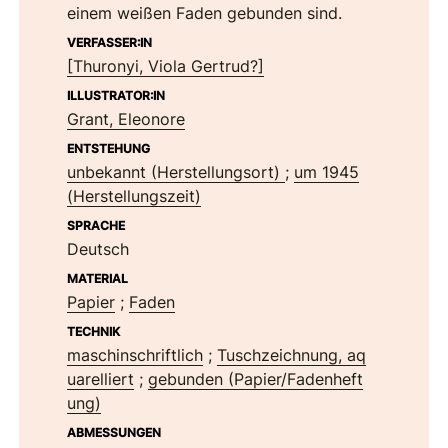
einem weißen Faden gebunden sind.
VERFASSER:IN
[Thuronyi, Viola Gertrud?]
ILLUSTRATOR:IN
Grant, Eleonore
ENTSTEHUNG
unbekannt (Herstellungsort)
;
um 1945
(Herstellungszeit)
SPRACHE
Deutsch
MATERIAL
Papier
;
Faden
TECHNIK
maschinschriftlich
;
Tuschzeichnung, aq
uarelliert
;
gebunden (Papier/Fadenheft
ung)
ABMESSUNGEN