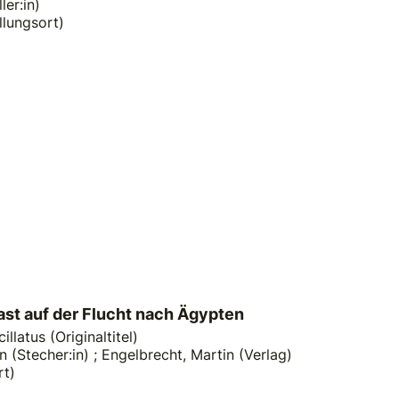
ler:in)
llungsort)
ast auf der Flucht nach Ägypten
illatus (Originaltitel)
n (Stecher:in)
;
Engelbrecht, Martin (Verlag)
rt)