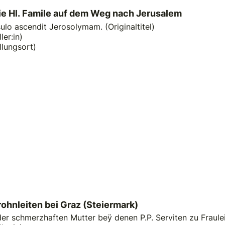
ie Hl. Famile auf dem Weg nach Jerusalem
lo ascendit Jerosolymam. (Originaltitel)
ler:in)
llungsort)
rohnleiten bei Graz (Steiermark)
r schmerzhaften Mutter beÿ denen P.P. Serviten zu Frauleit