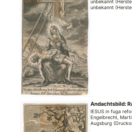
unbekannt (Herstel
unbekannt (Herste
Andachtsbild: R
IESUS in fuga refoc
Engelbrecht, Marti
Augsburg (Drucko