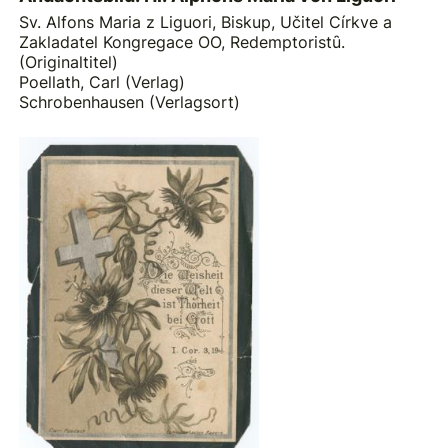
Sv. Alfons Maria z Liguori, Biskup, Učitel Církve a
Zakladatel Kongregace OO, Redemptoristȗ.
(Originaltitel)
Poellath, Carl (Verlag)
Schrobenhausen (Verlagsort)