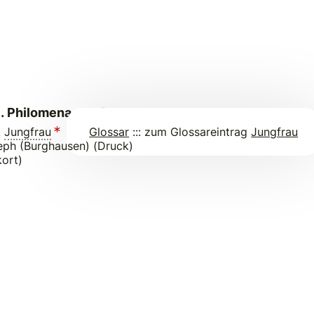
l. Philomena von Rom
.
Jungfrau
Glossar
::: zum Glossareintrag
Jungfrau
eph (Burghausen) (Druck)
ort)