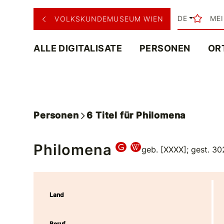
DE
ME
VOLKSKUNDEMUSEUM WIEN
ALLE DIGITALISATE
PERSONEN
OR
Personen
6
Titel
für
Philomena
Philomena
geb. [XXXX]; gest. 3
Land
Beruf