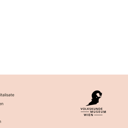
italisate
en
n