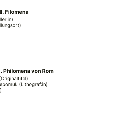
Hl. Filomena
ler:in)
llungsort)
l. Philomena von Rom
Originaltitel)
epomuk (Lithograf:in)
)