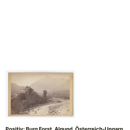
Positiv: Burg Forst, Algund, Österreich-Ungarn