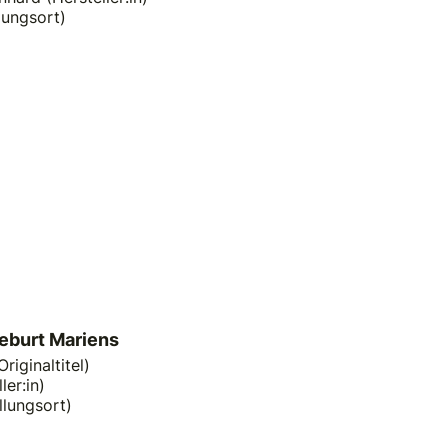
lungsort)
eburt Mariens
riginaltitel)
ler:in)
llungsort)