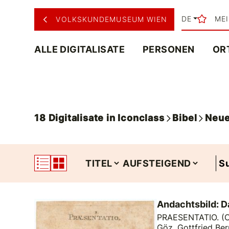
DE
ME
VOLKSKUNDEMUSEUM WIEN
ALLE DIGITALISATE
PERSONEN
OR
18
Digitalisate
in
Iconclass
Bibel
Neue
Andachtsbild: D
PRAESENTATIO. (Ori
Göz, Gottfried Bern