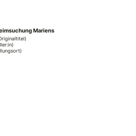
Heimsuchung Mariens
riginaltitel)
ler:in)
llungsort)