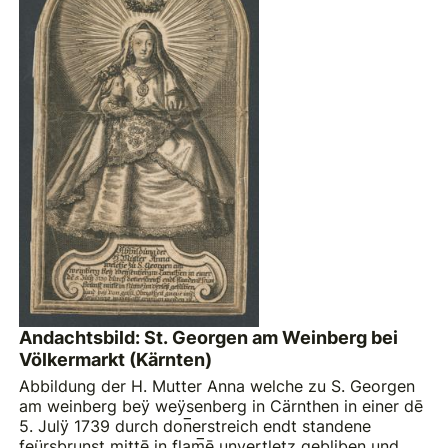
Andachtsbild: St. Georgen am Weinberg bei
Völkermarkt (Kärnten)
Abbildung der H. Mutter Anna welche zu S. Georgen
am weinberg beÿ weÿsenberg in Cärnthen in einer dē
5. Julÿ 1739 durch don̅erstreich endt standene
feürsbrunst mittē in flam̅ē unvertletz gebliben und