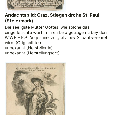
Andachtsbild: Graz, Stiegenkirche St. Paul
(Steiermark)
Die seeligste Mutter Gottes, wie solche das
eingefleischte wort in ihren Leib getragen ū beÿ den̄
W:W.E:E.P:P. Augustine: zu grätz beÿ S. paul verehret
wird. (Originaltitel)
unbekannt (Hersteller:in)
unbekannt (Herstellungsort)