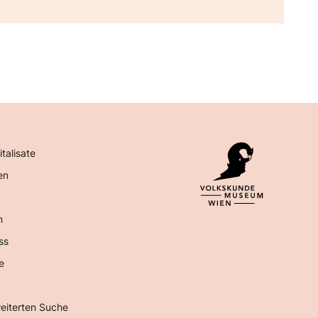
italisate
en
n
ss
e
eiterten Suche