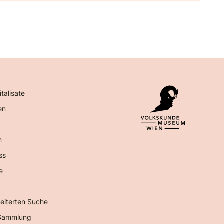
italisate
en
n
ss
e
eiterten Suche
Sammlung