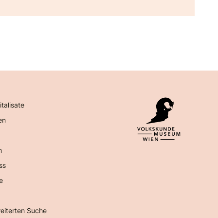
italisate
en
n
ss
e
eiterten Suche