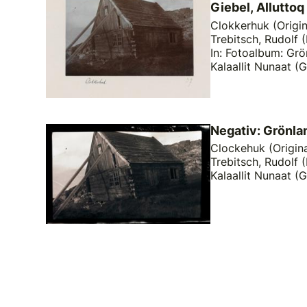
Giebel, Alluttoq
Clokkerhuk (Origina
Trebitsch, Rudolf (
In: Fotoalbum: Grö
Kalaallit Nunaat (
Negativ: Grönla
Clockehuk (Original
Trebitsch, Rudolf (
Kalaallit Nunaat (