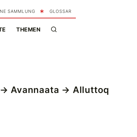
INE SAMMLUNG
GLOSSAR
TE
THEMEN
→
Avannaata
→ Alluttoq