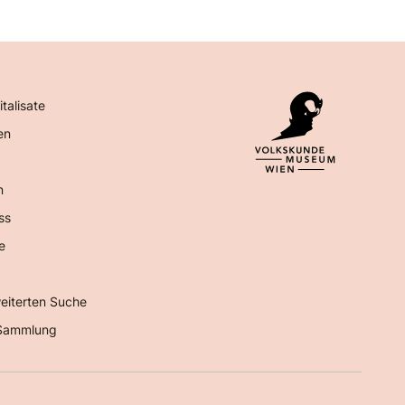
italisate
en
n
ss
e
eiterten Suche
Sammlung