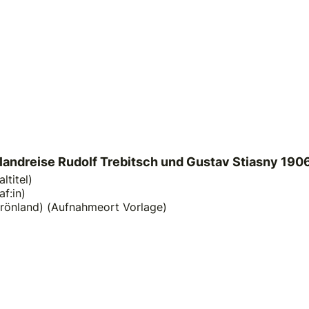
nlandreise Rudolf Trebitsch und Gustav Stiasny 1906
ltitel)
f:in)
Grönland) (Aufnahmeort Vorlage)