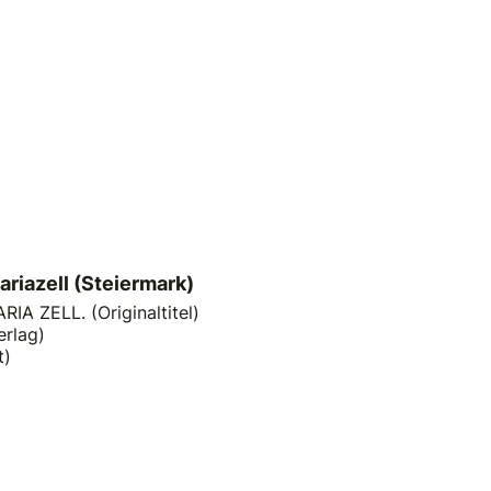
ariazell (Steiermark)
IA ZELL. (Originaltitel)
erlag)
t)