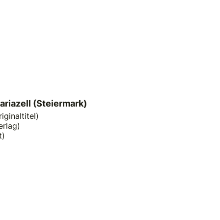
ariazell (Steiermark)
ginaltitel)
erlag)
t)