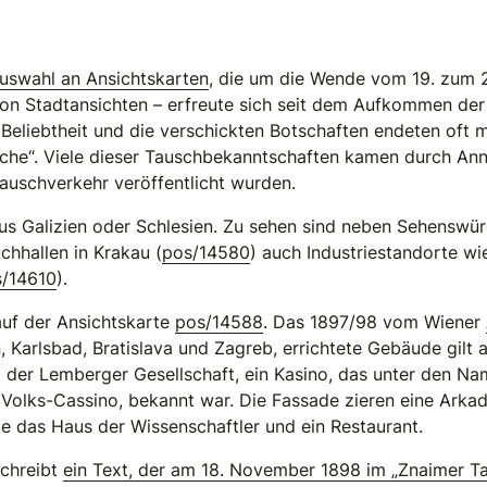
uswahl an Ansichtskarten
, die um die Wende vom 19. zum 
n Stadtansichten – erfreute sich seit dem Aufkommen der 
 Beliebtheit und die verschickten Botschaften endeten oft 
nche“. Viele dieser Tauschbekanntschaften kamen durch Ann
auschverkehr veröffentlicht wurden.
aus Galizien oder Schlesien. Zu sehen sind neben Sehensw
chhallen in Krakau (
pos/14580
) auch Industriestandorte wi
s/14610
).
auf der Ansichtskarte
pos/14588
. Das 1897/98 vom Wiener
n, Karlsbad, Bratislava und Zagreb, errichtete Gebäude gil
 der Lemberger Gesellschaft, ein Kasino, das unter den Na
 Volks-Cassino, bekannt war. Die Fassade zieren eine Arka
e das Haus der Wissenschaftler und ein Restaurant.
schreibt
ein Text, der am 18. November 1898 im „Znaimer Ta