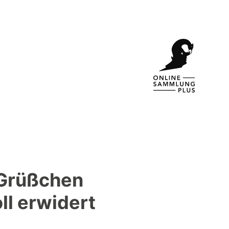
 Grüßchen
oll erwidert