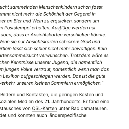
en nicht sammelnden Menschenkindern schon fasst
 kommt nicht mehr die Schönheit der Gegend in
rüher an Bier und Wein zu erquicken, sondern um
en Poststempel erhalten. Ausflüge werden nur
auben, dass er Ansichtskarten verschicken könnte.
enn sie nur Ansichtskarten schicken! Groß und
lein lässt sich schier nicht mehr bewältigen. Kein
e Kartensammelsucht verwünschen. Trotzdem wäre es
schen Kenntnisse unserer Jugend, die namentlich
em jungen Volke vertraut, namentlich wenn man das
im Lexikon aufgeschlagen werden. Das ist die gute
chverkehr unseren kleinen Sammlern ermöglichen.
“
 Bildern und Kontakten, die geringen Kosten und
sozialen Medien des 21. Jahrhunderts. Er fand eine
ustausches von
QSL-Karten
unter Radioamateuren.
det und konnten auch länderspezifische