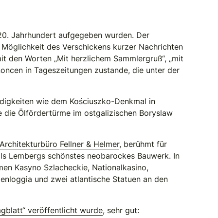
20. Jahrhundert aufgegeben wurden. Der
Möglichkeit des Verschickens kurzer Nachrichten
mit den Worten „Mit herzlichem Sammlergruß“, „mit
oncen in Tageszeitungen zustande, die unter der
ürdigkeiten wie dem Kościuszko-Denkmal in
e die Ölfördertürme im ostgalizischen Boryslaw
Architekturbüro Fellner & Helmer
, berühmt für
t als Lembergs schönstes neobarockes Bauwerk. In
men Kasyno Szlacheckie, Nationalkasino,
denloggia und zwei atlantische Statuen an den
gblatt“ veröffentlicht wurde
, sehr gut: