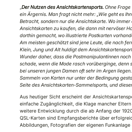
„
Der Nutzen des Ansichtskartensports.
Ohne Frage w
ein Ärgernis. Man fragt nicht mehr: „Wie geht es I
Betracht, sondern nur die Ansichtskarte. Wo immer 
Ansichtskarten zu kaufen, die dann mit nervöser H
dorthin gemacht, wo illustrierte Postkarten vorhan
Am meisten geschätzt sind jene Leute, die nach fe
Klein, Jung und Alt huldigt dem Ansichtskartensport
Wunder daher, dass die Postmanipulantinnen noch v
schade, wenn die Mode rasch vorüberginge, denn si
bei unseren jungen Damen oft sehr im Argen liege
Sammeln von Karten nur unter der Bedingung gestatt
Seite des Ansichtskarten-Sammelsports, und dieser
Aus heutiger Sicht erscheint der Ansichtskartensp
einfache Zugänglichkeit, die Klage mancher Eltern
weitere Entwicklung durch die ab Anfang der 19
QSL-Karten sind Empfangsberichte über erfolgrei
Abbildungen, Fotografien der eigenen Funkanlage 