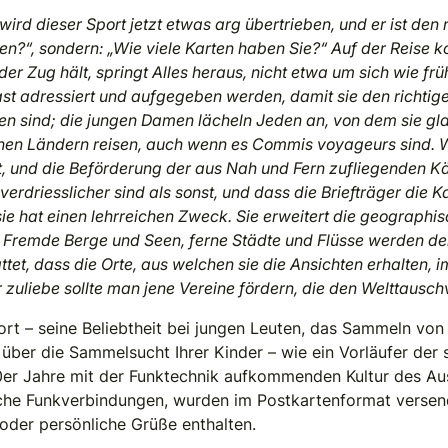
ird dieser Sport jetzt etwas arg übertrieben, und er ist d
hnen?“, sondern: „Wie viele Karten haben Sie?“ Auf der Reise
der Zug hält, springt Alles heraus, nicht etwa um sich wie f
ast adressiert und aufgegeben werden, damit sie den richtig
den sind; die jungen Damen lächeln Jeden an, von dem sie gl
rnen Ländern reisen, auch wenn es Commis voyageurs sind. W
, und die Beförderung der aus Nah und Fern zufliegenden Kärt
erdriesslicher sind als sonst, und dass die Briefträger di
e hat einen lehrreichen Zweck. Sie erweitert die geographi
n. Fremde Berge und Seen, ferne Städte und Flüsse werden d
et, dass die Orte, aus welchen sie die Ansichten erhalten, 
 zuliebe sollte man jene Vereine fördern, die den Welttaus
ort – seine Beliebtheit bei jungen Leuten, das Sammeln von
 über die Sammelsucht Ihrer Kinder – wie ein Vorläufer der 
20er Jahre mit der Funktechnik aufkommenden Kultur des A
che Funkverbindungen, wurden im Postkartenformat versen
oder persönliche Grüße enthalten.