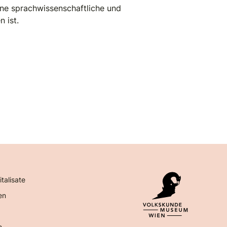
ine sprachwissenschaftliche und
 ist.
italisate
en
n