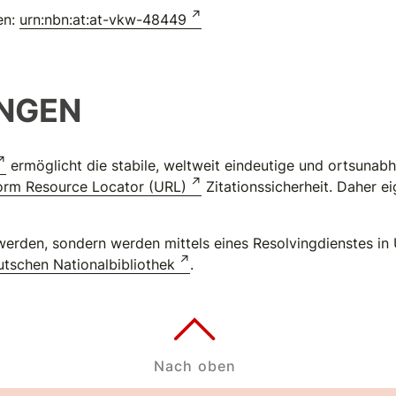
en:
urn:nbn:at:at-vkw-48449
NGEN
ermöglicht die stabile, weltweit eindeutige und ortsuna
orm Resource Locator (URL)
Zitationssicherheit. Daher e
erden, sondern werden mittels eines Resolvingdienstes in 
tschen Nationalbibliothek
.
Nach oben