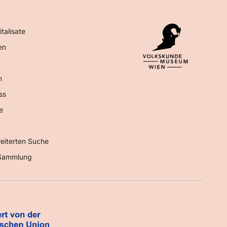
italisate
en
n
ss
e
eiterten Suche
Sammlung