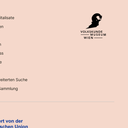
italisate
en
n
ss
e
eiterten Suche
Sammlung